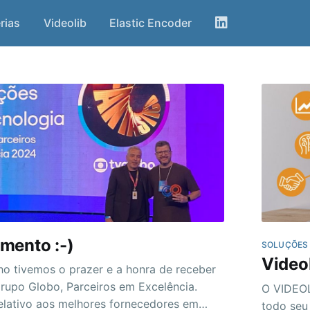
rias
Videolib
Elastic Encoder
mento :-)
SOLUÇÕES
Video
nho tivemos o prazer e a honra de receber
upo Globo, Parceiros em Excelência.
O VIDEOL
elativo aos melhores fornecedores em
todo seu