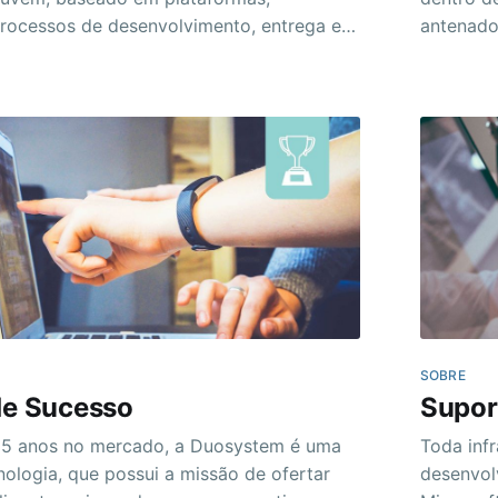
processos de desenvolvimento, entrega em
antenado
trazendo 
sustentáveis. > Hoje temos foco em d
em soluções na Nuvem Microsoft (Azure).
soluções m
os diretamente mais de
móveis e
SOBRE
de Sucesso
Supor
Toda infr
ologia, que possui a missão de ofertar
desenvol