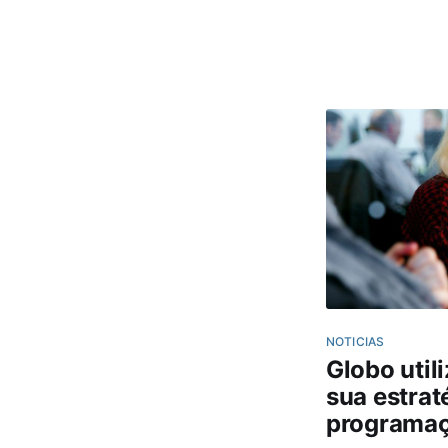
um modelo de in
Seu negócio mere
um conjunto de A
NOTICIAS
Globo utili
sua estrat
programa