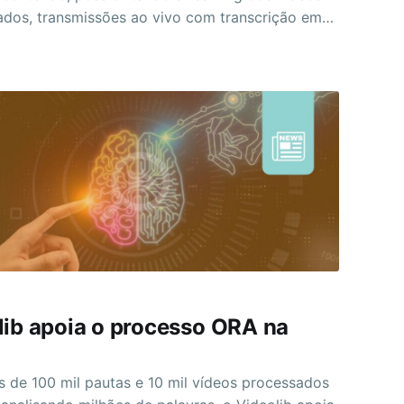
dos, transmissões ao vivo com transcrição em
al, armazenamento e indexação de conteúdo de
dcasts, textos e imagens. ​
lib apoia o processo ORA na
s de 100 mil pautas e 10 mil vídeos processados