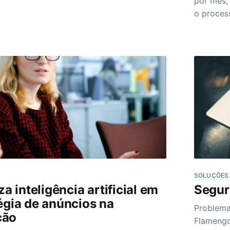
por mês, 
fraestrutura pago pelo uso.
o proces
ce essa robustez e flexibilidade! Com
negócio.​
PIs poderosas, é fácil integrar o Elastic
Encoder à sua solução de mídia. Além
SOLUÇÕES
za inteligência artificial em
Segur
égia de anúncios na
Problema Durante as votações para o novo presiden
ção
Flamengo