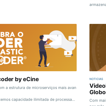
 do programa Reconhecimento da Globo e
armazena
u o prêmio como destaque no ano de 2024
tempo re
licações.
vídeo, po
coder by eCine
NOTICIAS
Video
m a estrutura de microserviços mais avan
Globo
cemos capacidade ilimitada de processam
​Com mai
do, com