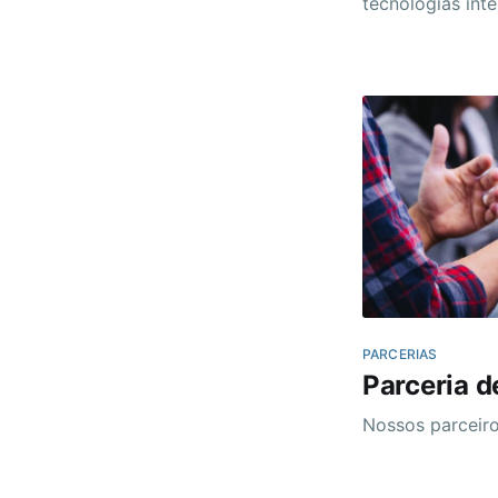
tecnologias inte
melhor experiênc
protagonismo e 
desenvolvimento
em regulação d
PARCERIAS
Parceria 
Nossos parceiro