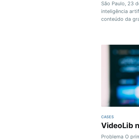
São Paulo, 23 d
inteligência arti
conteúdo da gr
identificar anu
de interesse do
venda e obtendo
CASES
VideoLib 
Problema O primeiro contato com a Ecine aconteceu em