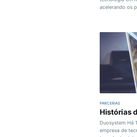
acelerando os 
escala e diminuindo a complexidade na construção das
soluções. > Em função disso temos um time especializado
na sustentação 
Hoje gerenciam
PARCERIAS
Histórias 
Duosystem Há 15 anos no mercado, a Duosystem é uma
empresa de tecn