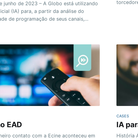
torcedor
e junho de 2023 – A Globo está utilizando
planos de
ficial (IA) para, a partir da análise do
dados pe
ade de programação de seus canais,
represen
nciantes em potencial de acordo com temas
 público, ampliando as oportunidades de
 mais assertividade na
CASES
no EAD
IA pa
História A história da eCine com a Globo é anterior a