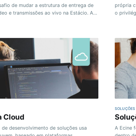
afio de mudar a estrutura de entrega de
própria c
eo e transmissões ao vivo na Estácio. Ao
o privilé
lema da sua estrutura de serviço,
aprender 
a em diversos prestadores, o que
uma vez 
os setorizados e gestão de
SOLUÇÕES
a Cloud
Soluç
 de desenvolvimento de soluções usa
A Ecine 
nuvem, baseado em plataformas,
dentro d