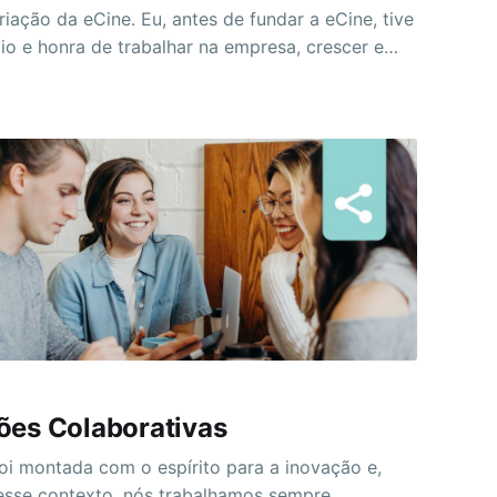
riação da eCine. Eu, antes de fundar a eCine, tive
gio e honra de trabalhar na empresa, crescer e
dentro dela. Por um feliz acaso do destino, mais
a Globo aparece no meu caminho,
ões Colaborativas
foi montada com o espírito para a inovação e,
esse contexto, nós trabalhamos sempre