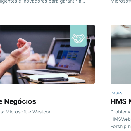
ligentes e inovadoras para garantir a
Microsof
ia de acesso e gestão em saúde. Com
utilizad
eficiência, é responsável pelo
SAAS e PAAS. > Com isso, é poss
 de uma plataforma operacional pioneira
disponibi
o
desenvol
demandas
CASES
de Negócios
HMS M
s: Microsoft e Westcon
Problema Com foco principal na usabilidade da so
HMSWeb p
Forship 