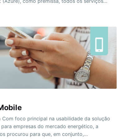
t (Azure), como premissa, todos os serviços
os são baseados em microsserviços, soluções
ível garantir alta
lidade, escalabilidade e performance. Todo o
vimento de projetos, acompanhamento,
 e backlogs
obile
lução
ara empresas do mercado energético, a
nos procurou para que, em conjunto,