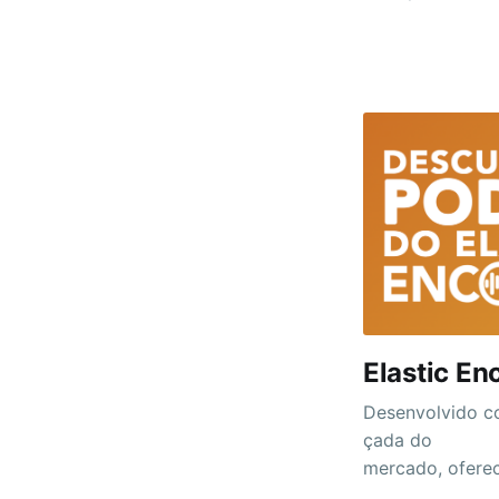
cada categoria
a eCine recebe
na categoria Ap
Elastic En
Desenvolvido co
çada do
mercado, ofere
ento de conteú