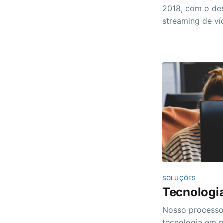
2018, com o des
streaming de víd
entender o prob
compartimentad
demandava cust
SOLUÇÕES
Tecnologi
Nosso processo
tecnologia em 